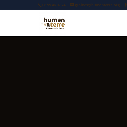
06 99 46 07 74
graines@humanterre.org