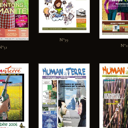
N°39
N°2
N°51