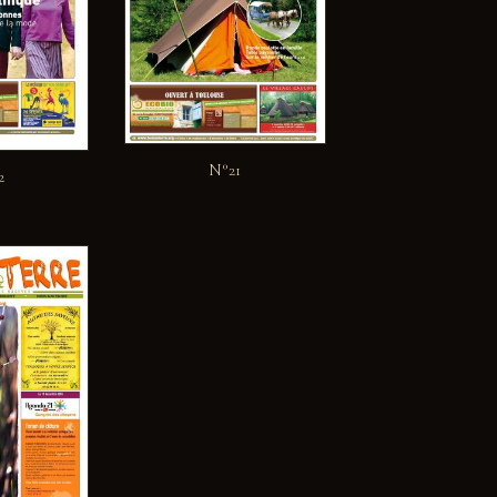
N°21
2