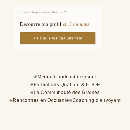
Tu es entrepreneur·e intuitif·ve ?
Découvre ton profil
en 3 minutes
✦ Faire le test gratuitement
Média & podcast mensuel
◉
Formations Qualiopi & EDOF
◉
La Communauté des Graines
◉
Rencontres en Occitanie
Coaching clairvoyant
◉
◉