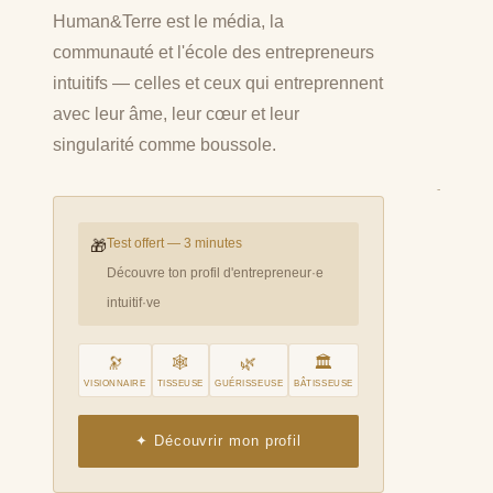
Human&Terre est le média, la
communauté et l'école des entrepreneurs
intuitifs — celles et ceux qui entreprennent
avec leur âme, leur cœur et leur
singularité comme boussole.
Test offert — 3 minutes
🎁
Découvre ton profil d'entrepreneur·e
intuitif·ve
🔭
🕸
🌿
🏛
VISIONNAIRE
TISSEUSE
GUÉRISSEUSE
BÂTISSEUSE
✦ Découvrir mon profil