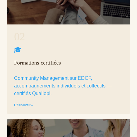
02
🎓
Formations certifiées
Community Management sur EDOF,
accompagnements individuels et collectifs —
certifiés Qualiopi.
Découvrir
→