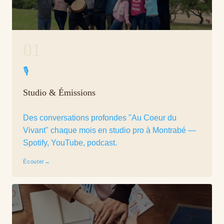
01
🎙
Studio & Émissions
Des conversations profondes "Au Coeur du
Vivant" chaque mois en studio pro à Montrabé —
Spotify, YouTube, podcast.
Écouter
→